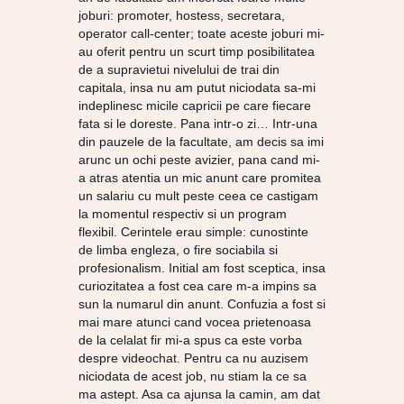
joburi: promoter, hostess, secretara,
operator call-center; toate aceste joburi mi-
au oferit pentru un scurt timp posibilitatea
de a supravietui nivelului de trai din
capitala, insa nu am putut niciodata sa-mi
indeplinesc micile capricii pe care fiecare
fata si le doreste. Pana intr-o zi… Intr-una
din pauzele de la facultate, am decis sa imi
arunc un ochi peste avizier, pana cand mi-
a atras atentia un mic anunt care promitea
un salariu cu mult peste ceea ce castigam
la momentul respectiv si un program
flexibil. Cerintele erau simple: cunostinte
de limba engleza, o fire sociabila si
profesionalism. Initial am fost sceptica, insa
curiozitatea a fost cea care m-a impins sa
sun la numarul din anunt. Confuzia a fost si
mai mare atunci cand vocea prietenoasa
de la celalat fir mi-a spus ca este vorba
despre videochat. Pentru ca nu auzisem
niciodata de acest job, nu stiam la ce sa
ma astept. Asa ca ajunsa la camin, am dat