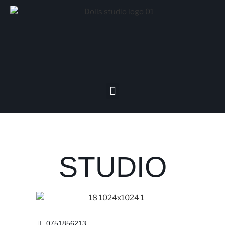
STUDIO
0751856213