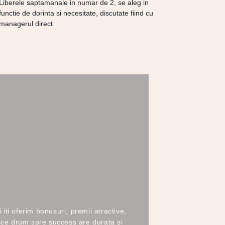
Liberele saptamanale in numar de 2, se aleg in
functie de dorinta si necesitate, discutate fiind cu
managerul direct
iti oferim bonusuri, premii atractive,
 Orice drum spre success are durata si