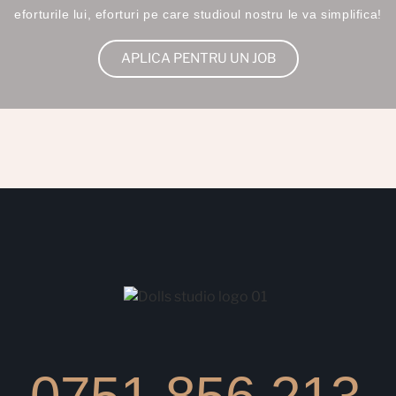
eforturile lui, eforturi pe care studioul nostru le va simplifica!
APLICA PENTRU UN JOB