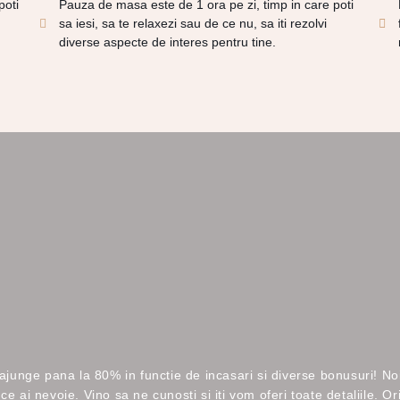
poti
Pauza de masa este de 1 ora pe zi, timp in care poti
sa iesi, sa te relaxezi sau de ce nu, sa iti rezolvi
diverse aspecte de interes pentru tine.
junge pana la 80% in functie de incasari si diverse bonusuri! Noi 
 ce ai nevoie. Vino sa ne cunosti si iti vom oferi toate detaliile.