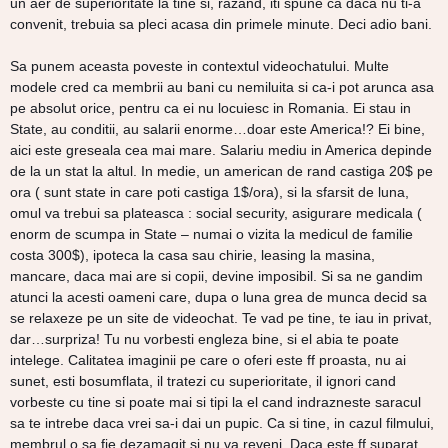
un aer de superioritate la tine si, razand, iti spune ca daca nu ti-a
convenit, trebuia sa pleci acasa din primele minute. Deci adio bani.
Sa punem aceasta poveste in contextul videochatului. Multe
modele cred ca membrii au bani cu nemiluita si ca-i pot arunca asa
pe absolut orice, pentru ca ei nu locuiesc in Romania. Ei stau in
State, au conditii, au salarii enorme…doar este America!? Ei bine,
aici este greseala cea mai mare. Salariu mediu in America depinde
de la un stat la altul. In medie, un american de rand castiga 20$ pe
ora ( sunt state in care poti castiga 1$/ora), si la sfarsit de luna,
omul va trebui sa plateasca : social security, asigurare medicala (
enorm de scumpa in State – numai o vizita la medicul de familie
costa 300$), ipoteca la casa sau chirie, leasing la masina,
mancare, daca mai are si copii, devine imposibil. Si sa ne gandim
atunci la acesti oameni care, dupa o luna grea de munca decid sa
se relaxeze pe un site de videochat. Te vad pe tine, te iau in privat,
dar…surpriza! Tu nu vorbesti engleza bine, si el abia te poate
intelege. Calitatea imaginii pe care o oferi este ff proasta, nu ai
sunet, esti bosumflata, il tratezi cu superioritate, il ignori cand
vorbeste cu tine si poate mai si tipi la el cand indrazneste saracul
sa te intrebe daca vrei sa-i dai un pupic. Ca si tine, in cazul filmului,
membrul o sa fie dezamagit si nu va reveni. Daca este ff suparat,