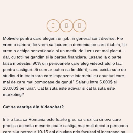
Motivele pentru care alegem un job, in general sunt diverse. Fie
vrem o cariera, fie vrem sa lucram in domeniul pe care il iubim, fie
vrem o echipa senzationala si un mediu de lucru cat mai placut…
dar, cu totii ne gandim si la partea financiara. Lasand la o parte
falsa modestie, 90% din persoanele care aleg videochatul o fac
pentru castiguri. Si cum ar putea sa fie diferit, cand exista sute de
studiouri in toata tara care impanzesc internetul cu anunturi care
mai de care mai pompoase de genul ” Salariu intre 5.000$ si
10.000$ pe luna”. Cat la suta este adevar si cat la suta este
marketing?
Cat se castiga din Videochat?
Intr-o tara ca Romania este foarte greu sa crezi ca cineva care
practica aceasta meserie poate castiga mai mult decat o persoana
care si-a petrecut 10-15 ani din viata prin facultati si incercand sa