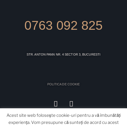
0763 092 825
STR. ANTON PANN NR. 4 SECTOR 3, BUCURESTI
POLITICA DE COOKIE
Acest site web folosește cookie-uri pentru a vă îmbunătăți
experiența. Vom presupune că sunteți de acord cu acest
POLITICA GDPR