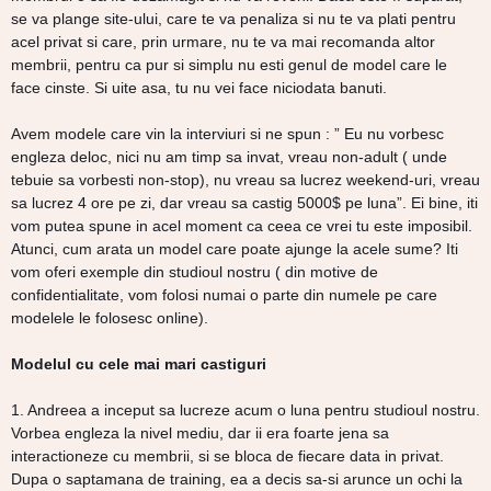
se va plange site-ului, care te va penaliza si nu te va plati pentru
acel privat si care, prin urmare, nu te va mai recomanda altor
membrii, pentru ca pur si simplu nu esti genul de model care le
face cinste. Si uite asa, tu nu vei face niciodata banuti.
Avem modele care vin la interviuri si ne spun : ” Eu nu vorbesc
engleza deloc, nici nu am timp sa invat, vreau non-adult ( unde
tebuie sa vorbesti non-stop), nu vreau sa lucrez weekend-uri, vreau
sa lucrez 4 ore pe zi, dar vreau sa castig 5000$ pe luna”. Ei bine, iti
vom putea spune in acel moment ca ceea ce vrei tu este imposibil.
Atunci, cum arata un model care poate ajunge la acele sume? Iti
vom oferi exemple din studioul nostru ( din motive de
confidentialitate, vom folosi numai o parte din numele pe care
modelele le folosesc online).
Modelul cu cele mai mari castiguri
1. Andreea a inceput sa lucreze acum o luna pentru studioul nostru.
Vorbea engleza la nivel mediu, dar ii era foarte jena sa
interactioneze cu membrii, si se bloca de fiecare data in privat.
Dupa o saptamana de training, ea a decis sa-si arunce un ochi la