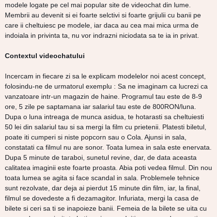
modele logate pe cel mai popular site de videochat din lume.
Membrii au devenit si ei foarte selctivi si foarte grijulii cu banii pe
care ii cheltuiesc pe modele, iar daca au cea mai mica urma de
indoiala in privinta ta, nu vor indrazni niciodata sa te ia in privat.
Contextul videochatului
Incercam in fiecare zi sa le explicam modelelor noi acest concept,
folosindu-ne de urmatorul exemplu : Sa ne imaginam ca lucrezi ca
vanzatoare intr-un magazin de haine. Programul tau este de 8-9
ore, 5 zile pe saptamana iar salariul tau este de 800RON/luna.
Dupa o luna intreaga de munca asidua, te hotarasti sa cheltuiesti
50 lei din salariul tau si sa mergi la film cu prietenii. Platesti biletul,
poate iti cumperi si niste popcorn sau o Cola. Ajunsi in sala,
constatati ca filmul nu are sonor. Toata lumea in sala este enervata.
Dupa 5 minute de taraboi, sunetul revine, dar, de data aceasta
calitatea imaginii este foarte proasta. Abia poti vedea filmul. Din nou
toata lumea se agita si face scandal in sala. Problemele tehnice
sunt rezolvate, dar deja ai pierdut 15 minute din film, iar, la final,
filmul se dovedeste a fi dezamagitor. Infuriata, mergi la casa de
bilete si ceri sa ti se inapoieze banii. Femeia de la bilete se uita cu