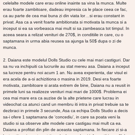
celelalte modele care erau online inainte sa vina la munca. Multe
erau foarte zambitoare, dadeau impresia ca le place ceea ce fac,
ca au parte de cea mai buna zi din viata lor…si erau constant in
privat. Asa ca a venit foarte ambitionata si motivata la munca si a
inceput si ea sa vorbeasca mai mult si sa zambeasca tot timpul. In
aceea seara a relizat venituri de 270$, in conditiile in care, cu o
saptamana in urma abia reusea sa ajunga la 50$ dupa o zi de
munca.
2. Daiana este modelul Dolls Studio cu cele mai mari castiguri. Dar
sa nu va inchipuiti ca lucrurile au stat mereu asa. Daiana a inceput
sa lucreze pentru noi acum 1 an. Nu avea experienta, dar visul ei
era acela de a-si achizitiona o masina in 2019. Desi era foarte
motivata, zambitoare si arata extrem de bine, Daiana nu a reusit in
primele luni sa realizeze venituri mai mari de 1000$. Problema ei
cea mai mare era ca auzise de la alte prietene care lucrau in
videochat ca atunci cand un membru iti intra in privat trebuie sa te
dezbraci in primele 3 secunde, Asa ca echipa Dolls Studio a decis
sa-i ofere 1 saptamana de ‘concediu’, in care sa poata veni la
studio si sa observe alte modele care castigau mai mult ca ea.
Daiana a profitat din plin de aceasta saptamana. In fiecare zi si-a