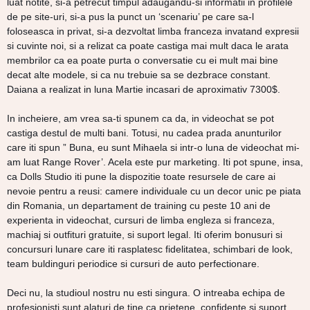
luat notite, si-a petrecut timpul adaugandu-si informatii in profilele
de pe site-uri, si-a pus la punct un ‘scenariu’ pe care sa-l
foloseasca in privat, si-a dezvoltat limba franceza invatand expresii
si cuvinte noi, si a relizat ca poate castiga mai mult daca le arata
membrilor ca ea poate purta o conversatie cu ei mult mai bine
decat alte modele, si ca nu trebuie sa se dezbrace constant.
Daiana a realizat in luna Martie incasari de aproximativ 7300$.
In incheiere, am vrea sa-ti spunem ca da, in videochat se pot
castiga destul de multi bani. Totusi, nu cadea prada anunturilor
care iti spun ” Buna, eu sunt Mihaela si intr-o luna de videochat mi-
am luat Range Rover’. Acela este pur marketing. Iti pot spune, insa,
ca Dolls Studio iti pune la dispozitie toate resursele de care ai
nevoie pentru a reusi: camere individuale cu un decor unic pe piata
din Romania, un departament de training cu peste 10 ani de
experienta in videochat, cursuri de limba engleza si franceza,
machiaj si outfituri gratuite, si suport legal. Iti oferim bonusuri si
concursuri lunare care iti rasplatesc fidelitatea, schimbari de look,
team buldinguri periodice si cursuri de auto perfectionare.
Deci nu, la studioul nostru nu esti singura. O intreaba echipa de
profesionisti sunt alaturi de tine ca prietene, confidente si suport