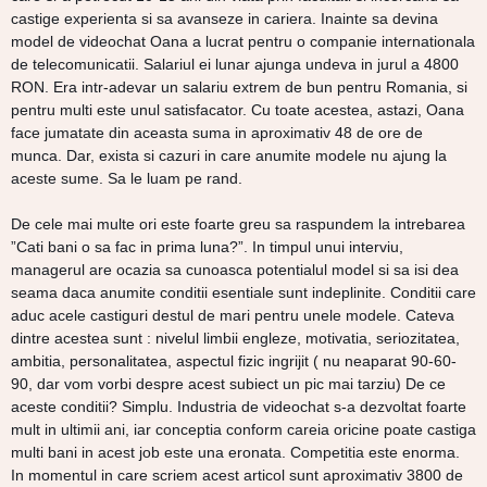
castige experienta si sa avanseze in cariera. Inainte sa devina
model de videochat Oana a lucrat pentru o companie internationala
de telecomunicatii. Salariul ei lunar ajunga undeva in jurul a 4800
RON. Era intr-adevar un salariu extrem de bun pentru Romania, si
pentru multi este unul satisfacator. Cu toate acestea, astazi, Oana
face jumatate din aceasta suma in aproximativ 48 de ore de
munca. Dar, exista si cazuri in care anumite modele nu ajung la
aceste sume. Sa le luam pe rand.
De cele mai multe ori este foarte greu sa raspundem la intrebarea
”Cati bani o sa fac in prima luna?”. In timpul unui interviu,
managerul are ocazia sa cunoasca potentialul model si sa isi dea
seama daca anumite conditii esentiale sunt indeplinite. Conditii care
aduc acele castiguri destul de mari pentru unele modele. Cateva
dintre acestea sunt : nivelul limbii engleze, motivatia, seriozitatea,
ambitia, personalitatea, aspectul fizic ingrijit ( nu neaparat 90-60-
90, dar vom vorbi despre acest subiect un pic mai tarziu) De ce
aceste conditii? Simplu. Industria de videochat s-a dezvoltat foarte
mult in ultimii ani, iar conceptia conform careia oricine poate castiga
multi bani in acest job este una eronata. Competitia este enorma.
In momentul in care scriem acest articol sunt aproximativ 3800 de