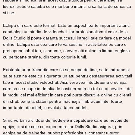
rabdare si munca, si in acest caz, studioul pentru care alegi sa
lucrezi trebuie sa aiba cele mai bune intentii si sa fie la de serios ca
si tine.
Echipa din care este format. Este un aspect foarte important atunci
cand alegi un studio de videochat. Iar profesionalismul celor de la
Dolls Studio iti poate garanta succesul intregii tale cariere ca model
online. Echipa este cea care te va sustine in activitatea pe care o
presupune jobul tau, si anume, conversatii online in limba engleza
cu persoane straine, din toate colturile lumii.
Existenta unor trainerite care sa se ocupe de tine, sa te indrume si
sa te sustina este cu siguranta un atu pentru desfasurarea activitatii
tale in acest studio videochat. Aici, vei avea intotdeauna o echipa
care sa se ocupe in detaliu de sustinerea ta cu tot ce ai nevoie – de
la modul cel mai eficient in care poti purta discutiile online cu clientii
din chat, pana la sfaturi pentru machiaj si imbracaminte, foarte
importante, de altfel, in evolutia ta ca model.
Si nu vorbim aici doar de modelele incepatoare care au nevoie de
sprijin, ci si de cele cu experienta. Iar Dolls Studio asigura, prin
echipa sa de trainerite, suport profesionist si constant tuturor