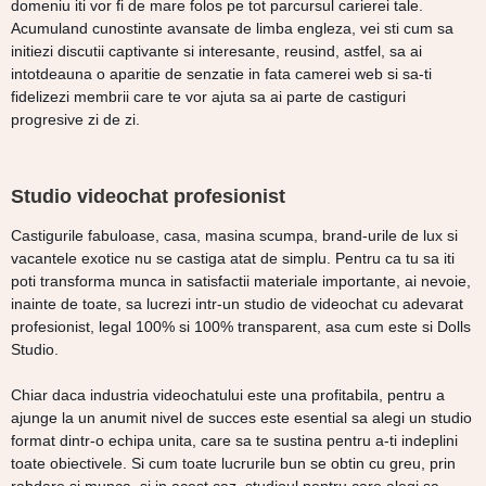
domeniu iti vor fi de mare folos pe tot parcursul carierei tale.
Acumuland cunostinte avansate de limba engleza, vei sti cum sa
initiezi discutii captivante si interesante, reusind, astfel, sa ai
intotdeauna o aparitie de senzatie in fata camerei web si sa-ti
fidelizezi membrii care te vor ajuta sa ai parte de castiguri
progresive zi de zi.
Studio videochat profesionist
Castigurile fabuloase, casa, masina scumpa, brand-urile de lux si
vacantele exotice nu se castiga atat de simplu. Pentru ca tu sa iti
poti transforma munca in satisfactii materiale importante, ai nevoie,
inainte de toate, sa lucrezi intr-un studio de videochat cu adevarat
profesionist, legal 100% si 100% transparent, asa cum este si Dolls
Studio.
Chiar daca industria videochatului este una profitabila, pentru a
ajunge la un anumit nivel de succes este esential sa alegi un studio
format dintr-o echipa unita, care sa te sustina pentru a-ti indeplini
toate obiectivele. Si cum toate lucrurile bun se obtin cu greu, prin