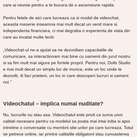
care ai nevoie pentru a te bucura de o ascensiune rapida.
Pentru fetele de aici care lucreaza ca si model de videochat,
aceasta meserie inseamna mai mult decat un venit mare si
independenta financiara, ci mai degraba o experienta de viata din
care au invatat multe lectii:
„Videochat-ul ne-a ajutat sa ne dezvoltam capacitatile de
comunicare, sa interactionam mai bine cu oamenii din jurul nostru
si sa fim mult mai sigure pe fortele proprii. Pentru noi, Dolls Studio
e mai mult decat un simplu loc de munca, este un loc unde te
dezvolti, iti faci prieteni, un loc in care descoperi lucruri si oameni
noi.”
Videochatul – implica numai nuditate?
Nu, lucrurile nu stau asa. Videochatul este privit ca suma unor
calitati necesare pentru ca modelul sa poata mai intai initia si apoi
intretine o conversatie cu membrii site-urilor pe care lucreaza. Totul
se petrece online, iar printre calitatile obligatorii stau cunoasterea