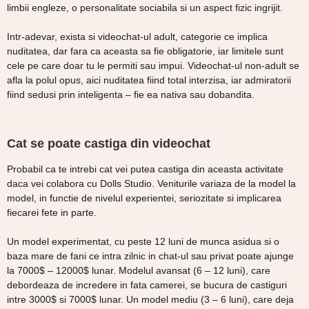
limbii engleze, o personalitate sociabila si un aspect fizic ingrijit.
Intr-adevar, exista si videochat-ul adult, categorie ce implica
nuditatea, dar fara ca aceasta sa fie obligatorie, iar limitele sunt
cele pe care doar tu le permiti sau impui. Videochat-ul non-adult se
afla la polul opus, aici nuditatea fiind total interzisa, iar admiratorii
fiind sedusi prin inteligenta – fie ea nativa sau dobandita.
Cat se poate castiga din videochat
Probabil ca te intrebi cat vei putea castiga din aceasta activitate
daca vei colabora cu Dolls Studio. Veniturile variaza de la model la
model, in functie de nivelul experientei, seriozitate si implicarea
fiecarei fete in parte.
Un model experimentat, cu peste 12 luni de munca asidua si o
baza mare de fani ce intra zilnic in chat-ul sau privat poate ajunge
la 7000$ – 12000$ lunar. Modelul avansat (6 – 12 luni), care
debordeaza de incredere in fata camerei, se bucura de castiguri
intre 3000$ si 7000$ lunar. Un model mediu (3 – 6 luni), care deja