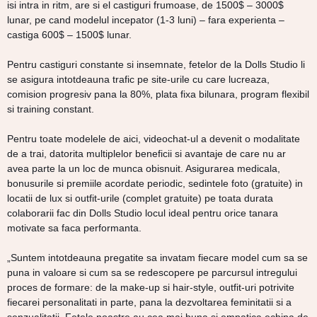
isi intra in ritm, are si el castiguri frumoase, de 1500$ – 3000$
lunar, pe cand modelul incepator (1-3 luni) – fara experienta –
castiga 600$ – 1500$ lunar.
Pentru castiguri constante si insemnate, fetelor de la Dolls Studio li
se asigura intotdeauna trafic pe site-urile cu care lucreaza,
comision progresiv pana la 80%, plata fixa bilunara, program flexibil
si training constant.
Pentru toate modelele de aici, videochat-ul a devenit o modalitate
de a trai, datorita multiplelor beneficii si avantaje de care nu ar
avea parte la un loc de munca obisnuit. Asigurarea medicala,
bonusurile si premiile acordate periodic, sedintele foto (gratuite) in
locatii de lux si outfit-urile (complet gratuite) pe toata durata
colaborarii fac din Dolls Studio locul ideal pentru orice tanara
motivate sa faca performanta.
„Suntem intotdeauna pregatite sa invatam fiecare model cum sa se
puna in valoare si cum sa se redescopere pe parcursul intregului
proces de formare: de la make-up si hair-style, outfit-uri potrivite
fiecarei personalitati in parte, pana la dezvoltarea feminitatii si a
senzualitatii. Fetele noastre au cea mai buna si empatica echipa de