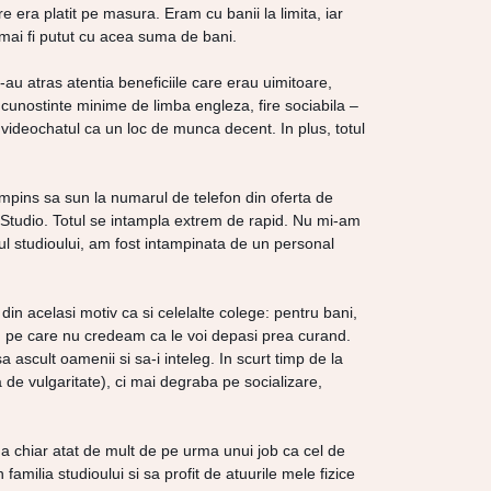
e era platit pe masura. Eram cu banii la limita, iar
 mai fi putut cu acea suma de bani.
au atras atentia beneficiile care erau uimitoare,
 cunostinte minime de limba engleza, fire sociabila –
ideochatul ca un loc de munca decent. In plus, totul
impins sa sun la numarul de telefon din oferta de
s Studio. Totul se intampla extrem de rapid. Nu mi-am
ul studioului, am fost intampinata de un personal
in acelasi motiv ca si celelalte colege: pentru bani,
ta, pe care nu credeam ca le voi depasi prea curand.
ascult oamenii si sa-i inteleg. In scurt timp de la
 de vulgaritate), ci mai degraba pe socializare,
ga chiar atat de mult de pe urma unui job ca cel de
milia studioului si sa profit de atuurile mele fizice