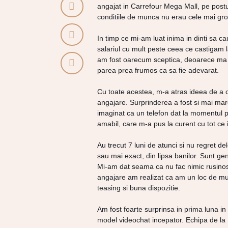
angajat in Carrefour Mega Mall, pe postul
conditiile de munca nu erau cele mai groz
In timp ce mi-am luat inima in dinti sa ca
salariul cu mult peste ceea ce castigam l
am fost oarecum sceptica, deoarece ma n
parea prea frumos ca sa fie adevarat.
Cu toate acestea, m-a atras ideea de a ca
angajare. Surprinderea a fost si mai mare
imaginat ca un telefon dat la momentul p
amabil, care m-a pus la curent cu tot 
Au trecut 7 luni de atunci si nu regret d
sau mai exact, din lipsa banilor. Sunt ge
Mi-am dat seama ca nu fac nimic rusinos s
angajare am realizat ca am un loc de munc
teasing si buna dispozitie.
Am fost foarte surprinsa in prima luna in
model videochat incepator. Echipa de la D