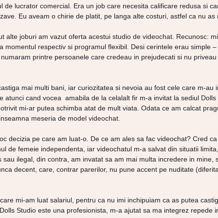
 de lucrator comercial. Era un job care necesita calificare redusa si car
ave. Eu aveam o chirie de platit, pe langa alte costuri, astfel ca nu as
ut alte joburi am vazut oferta acestui
studio de videochat
. Recunosc: mi-
a momentul respectiv si programul flexibil. Desi cerintele erau simple –
umaram printre persoanele care credeau in prejudecati si nu priveau v
stiga mai multi bani, iar curiozitatea si nevoia au fost cele care m-au 
 atunci cand vocea amabila de la celalalt fir m-a invitat la sediul Doll
otrivit mi-ar putea schimba atat de mult viata. Odata ce am calcat prag
ce inseamna meseria de
model videochat
.
eloc decizia pe care am luat-o. De ce am ales sa fac videochat? Cred ca d
nul de femeie independenta, iar videochatul m-a salvat din situatii limi
au ilegal, din contra, am invatat sa am mai multa incredere in mine, sa 
a decent, care, contrar parerilor, nu pune accent pe nuditate (diferita
 care mi-am luat salariul, pentru ca nu imi inchipuiam ca as putea casti
olls Studio este una profesionista, m-a ajutat sa ma integrez repede in fa